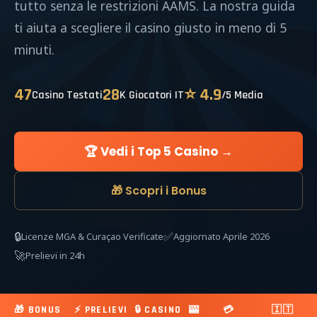
tutto senza le restrizioni AAMS. La nostra guida
ti aiuta a scegliere il casino giusto in meno di 5
minuti.
47
28
⭐ 4.9
Casino Testati
K Giocatori IT
/5 Media
🏆 Vedi i Top 5 Casino →
🎁 Scopri i Bonus
🔒
✅
Licenze MGA & Curaçao Verificate
Aggiornato Aprile 2026
🚀
Prelievi in 24h
🎁 BONUS
⚡ PRELIEVI
🔒 CASINO
🎰
💳
🇮🇹