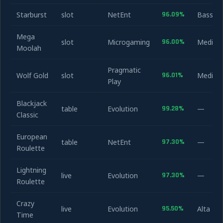
Starburst
slot
NetEnt
96.09%
Bassa
Mega
slot
Microgaming
96.00%
Media
Moolah
Pragmatic
Wolf Gold
slot
96.01%
Media
Play
Blackjack
table
Evolution
99.28%
—
Classic
European
table
NetEnt
97.30%
—
Roulette
Lightning
live
Evolution
97.30%
—
Roulette
Crazy
live
Evolution
95.50%
Alta
Time