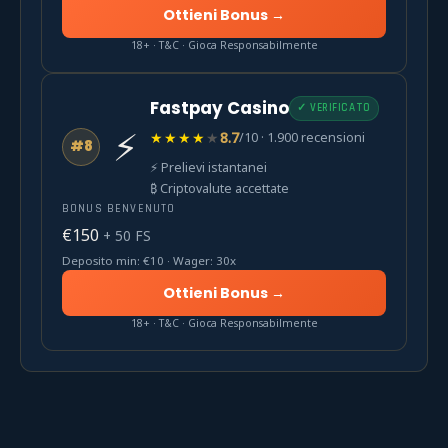
Ottieni Bonus →
18+ · T&C · Gioca Responsabilmente
Fastpay Casino
✓ VERIFICATO
⚡
★★★★
★
8.7
/10 · 1.900 recensioni
#8
⚡ Prelievi istantanei
₿ Criptovalute accettate
BONUS BENVENUTO
€150
+ 50 FS
Deposito min: €10 · Wager: 30x
Ottieni Bonus →
18+ · T&C · Gioca Responsabilmente