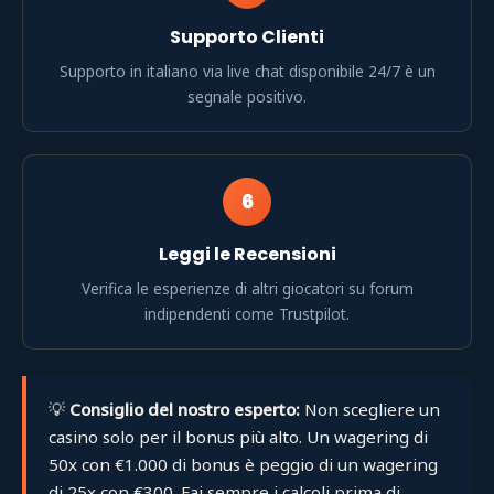
Supporto Clienti
Supporto in italiano via live chat disponibile 24/7 è un
segnale positivo.
6
Leggi le Recensioni
Verifica le esperienze di altri giocatori su forum
indipendenti come Trustpilot.
💡
Consiglio del nostro esperto:
Non scegliere un
casino solo per il bonus più alto. Un wagering di
50x con €1.000 di bonus è peggio di un wagering
di 25x con €300. Fai sempre i calcoli prima di