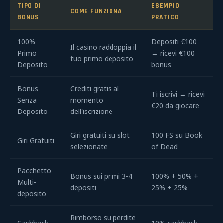
TIPO DI
ESEMPIO
W
COME FUNZIONA
BONUS
PRATICO
T
100%
Depositi €100
Il casino raddoppia il
Primo
→ ricevi €100
3
tuo primo deposito
Deposito
bonus
Bonus
Crediti gratis al
Ti iscrivi → ricevi
Senza
momento
3
€20 da giocare
Deposito
dell'iscrizione
Giri gratuiti su slot
100 FS su Book
Giri Gratuiti
2
selezionate
of Dead
Pacchetto
Bonus sui primi 3-4
100% + 50% +
3
Multi-
depositi
25% + 25%
b
deposito
Rimborso su perdite
Cashback
10% cashback
1