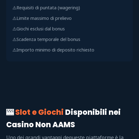
Requisiti di puntata (wagering)
Limite massimo di prelievo
Giochi esclusi dal bonus
Scadenza temporale del bonus
Importo minimo di deposito richiesto
🎰
Slot e Giochi
Disponibili nei
Casino Non AAMS
Uno dei grandi vantaggi dequeste piattaforme è la