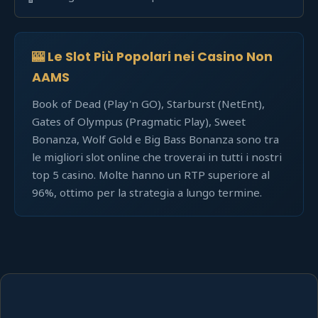
🎰 Le Slot Più Popolari nei Casino Non
AAMS
Book of Dead (Play'n GO), Starburst (NetEnt),
Gates of Olympus (Pragmatic Play), Sweet
Bonanza, Wolf Gold e Big Bass Bonanza sono tra
le migliori slot online che troverai in tutti i nostri
top 5 casino. Molte hanno un RTP superiore al
96%, ottimo per la strategia a lungo termine.